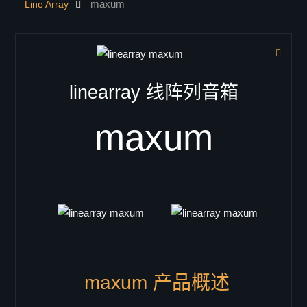
maxum
Line Array
联系我们
产品中心
dsp处理器
音箱
linearray 线阵列音箱
低音/超低音音箱
Single 18"
maxum
B-18
B-18RV
LB-3
LB-3 i
SB-18
LB-118
Doppel 18"
VB-218
maxum 产品概述
VB-218pro