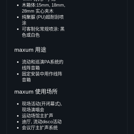
B-12deluxe
木箱体:15mm, 18mm,
B-12i
28mm 实心夹木
纯聚脲 (PU)超耐刮喷
Doppel 8"
涂
B-802
可客制化常规喷涂: 黑
色或白色
Line Array
maxum
maxum 用途
LA-3
流动和巡演PA系统的
V-TEC 系列
线阵音箱
VT-6
固定安装中用作线阵
音箱
VT-62
VT-68
maxum 使用场所
VT-12
现场活动(开闭幕式),
Vector 系列
现场演唱会
运动场馆主扩声
Vector 8
迪厅, 流动disco活动
Vector 6
会议厅主扩声系统
Viper 系列