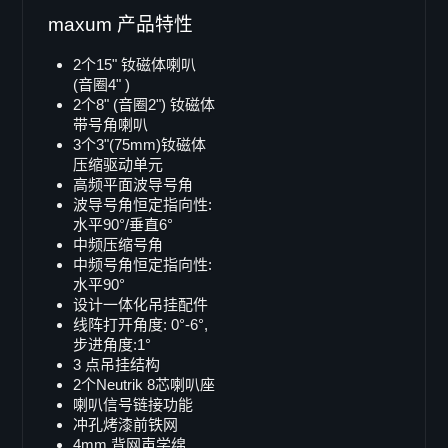
SB-82
maxum 产品特性
LB-218i
2个15" 钕磁体喇叭
SB-218
(音圈4" )
Single 15"
2个8" (音圈2") 钕磁体
带号角喇叭
B-15
3个3"(75mm)钕磁体
LB-15
压缩驱动单元
高频平面波导号角
LB-15MK-II
波导号角恒定指向性:
SB-15
水平90°/垂直6°
中频压缩号角
X-ray sub
中频号角恒定指向性:
Doppel 15"
水平90°
设计一体化吊挂配件
SB-215
线阵打开角度: 0°-6°,
SB-215s
步进角度:1°
VB-52
3 点吊挂结构
2个Neutrik 8芯喇叭座
Single 12"
喇叭信号链接功能
B-12
冲孔烤漆前铁网
4mm 背网声学绵