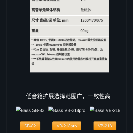
C-46
C-48
高音单元磁体结构
钕磁体
吸顶音箱
尺寸 宽/高/深 单位: mm
1200/470/675
K-系列
重量
90kg
K-3
* 峰值 10ms, 使用TD-8000功放推动，maxum最大控制器设置
K-4
** -10dB 使用maxumFR 控制器设置
***1m 自由场, 粉噪, 峰值系数10dB, 使用TD-8000功放，及
下载
maxumSPL bi-amp控制器设置
****系统垂直指向性和maxum的使用数量和线阵打开角度直接有
代理
关
低音箱扩展选择范围广，一致性高
SB-82
VB-218pro
VB-218