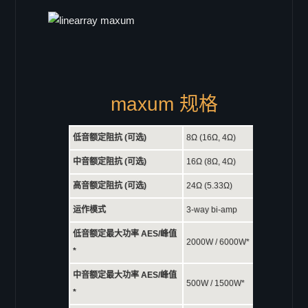
GX-12
GX-10
GX-8
GX-6
Coaxial CX 系列
maxum 规格
CX-15pro
CX-15
低音额定阻抗 (可选)
8Ω (16Ω, 4Ω)
CX-12
中音额定阻抗 (可选)
16Ω (8Ω, 4Ω)
CX-10
高音额定阻抗 (可选)
24Ω (5.33Ω)
CX-8
运作模式
3-way bi-amp
CX-6
低音额定最大功率 AES/峰值
Ecoline EL 系列
2000W / 6000W*
*
EL-6
中音额定最大功率 AES/峰值
EL-26
500W / 1500W*
*
EL-8