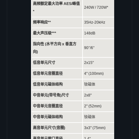
EL-10
高频额定最大功率 AES/峰值
240W / 720W*
*
EL-12
EL-15
频率响应**
35Hz-20kHz
ELITE 系列
最大声压级***
148dB
ELITE 402
指向性 (水平方向 x 垂直方
90°/6°
ELITE 404
向)
ELITE 602
低音单元尺寸
2x15"
ELITE 604
低音单元音圈直径
4" (100mm)
ELITE 802
低音单元磁体结构
钕磁体
ELITE 804
Column 系列
中音单元(带号角)尺寸
2x8"
C-41
中音单元音圈直径
2" (52mm)
C-42
中音单元磁体结构
钕磁体
C-43
高音单元尺寸(音圈)
3x3" (75mm)
C-44
高音单元喉口直径
1.4"