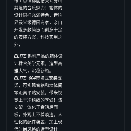
每个点位都能感受到身临
GX-12
其境的音乐魅力！箱体的
GX-10
设计同样充满特色，音响
界殿堂级德国专家，亲自
GX-8
开发多款简捷而创意十足
GX-6
的安装方案，科技实用之
Coaxial CX 系列
外，
CX-15pro
ELITE
系列产品的箱体设
CX-15
计糅合美学元素，造型高
CX-12
雅大气，沉稳新颖。
CX-10
ELITE_604
带墙式安装支
CX-8
架，可实现音箱和墙体间
CX-6
零距离平贴安装，带来视
觉上干净精致的享受！该
Ecoline EL 系列
支架一体化于音箱后面
EL-6
板，外观上不着痕迹。人
EL-26
性化的配件装置，加上现
EL-8
代时尚风格的造型设计，