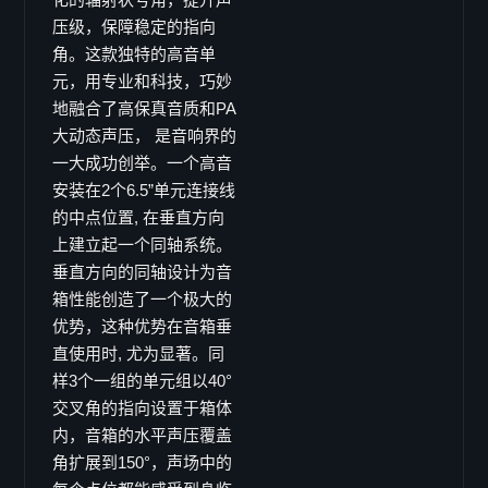
压级，保障稳定的指向
Viper-pro
角。这款独特的高音单
Viper-LA
元，用专业和科技，巧妙
Viper-S
地融合了高保真音质和PA
X-ray8
大动态声压， 是音响界的
Galaxy 系列
一大成功创举。一个高音
安装在2个6.5”单元连接线
Galaxy GS 系列
的中点位置, 在垂直方向
GS-15
上建立起一个同轴系统。
GS-15B
垂直方向的同轴设计为音
GS-12
箱性能创造了一个极大的
GS-10
优势，这种优势在音箱垂
GS-8
直使用时, 尤为显著。同
样3个一组的单元组以40°
GS-26
交叉角的指向设置于箱体
GS-16
内，音箱的水平声压覆盖
Coaxial GX 系列
角扩展到150°，声场中的
GX-15