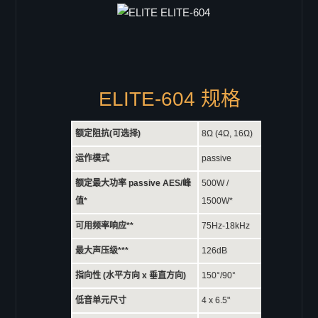
ELITE-604 规格
额定阻抗(可选择)
8Ω (4Ω, 16Ω)
运作模式
passive
额定最大功率 passive AES/峰
500W /
值*
1500W*
可用频率响应**
75Hz-18kHz
最大声压级***
126dB
指向性 (水平方向 x 垂直方向)
150°/90°
低音单元尺寸
4 x 6.5"