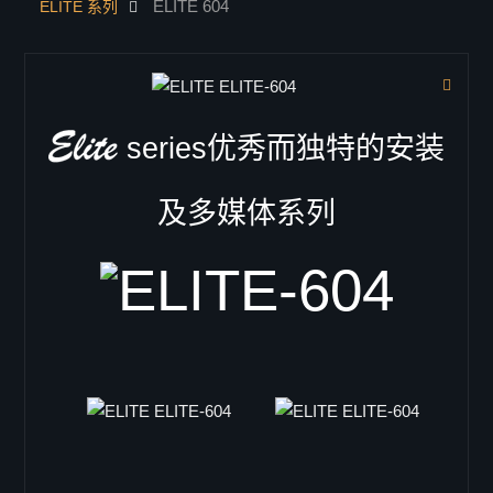
ELITE 604
ELITE 系列
联系我们
产品中心
dsp处理器
音箱
series优秀而独特的安装
低音/超低音音箱
Single 18"
及多媒体系列
B-18
B-18RV
LB-3
LB-3 i
SB-18
LB-118
Doppel 18"
VB-218
VB-218pro