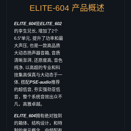
SB-82
ELITE-604 产品概述
LB-218i
SB-218
ELITE_604
是
ELITE_602
Single 15"
的孪生兄长, 增加了2个
B-15
6.5”单元, 提升了功率和最
大声压, 也是一款高品质
LB-15
大动态扬声器音箱, 音质
LB-15MK-II
清晰澎湃, 还原度高, 音色
SB-15
纯净, 以高超的专业和科
X-ray sub
技集高保真与大动态于一
Doppel 15"
体, 搭配
PSE-audio
推荐
SB-215
的超低音, 夯实强劲亚低
音，整个系统音效出众不
SB-215s
凡，高雅卓越。
VB-52
Single 12"
ELITE_604
拥有绝对独到
的箱体、结构设计，和特
B-12
制的单元概念。中频配有