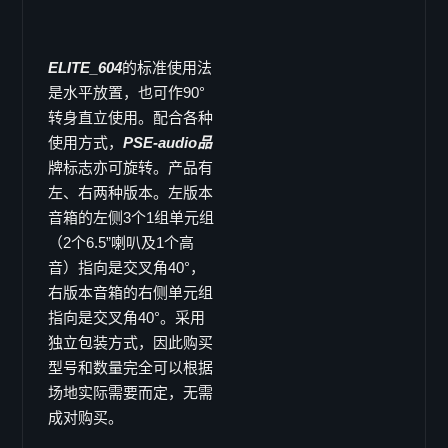
C-46
C-48
吸顶音箱
ELITE_604
的标准使用法
是水平放置，也可作90°
K-系列
转身直立使用。配合各种
K-3
使用方式，
PSE-audio品
K-4
牌标志亦可旋转。产品有
下载
左、右两种版本。左版本
代理
音箱的左侧3个1组单元组
（2个6.5”喇叭及1个高
音）指向是交叉角40°，
右版本音箱的右侧单元组
指向是交叉角40°。采用
独立包装方式，因此购买
型号和数量完全可以根据
场地实际需要而定，无需
成对购买。