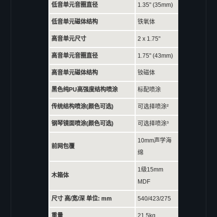
低音单元音圈直径
1.35" (35mm)
低音单元磁体结构
铁氧体
高音单元尺寸
2 x 1.75"
高音单元音圈直径
1.75" (43mm)
高音单元磁体结构
钕磁体
黑色纯PU高强度结构喷涂
标配喷涂
传统结构喷涂(颜色可选)
可选择喷涂²
钢琴镜面喷涂(颜色可选)
可选择喷涂³
10mm声学海
前网包覆
绵
1级15mm
木箱体
MDF
尺寸 高/宽/深 单位: mm
540/423/275
重量
21.5kg