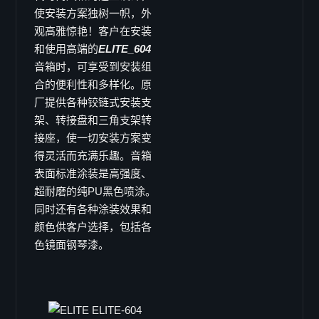
EL-10
使安装方案独树一帜，外
EL-12
观高雅惊艳！客户在安装
和使用高端的
ELITE_604
EL-15
音箱时，可享受到安装组
ELITE 系列
合的便利性和多样化。原
ELITE 402
厂提供各种铰链式安装支
ELITE 404
架、转接盘和三角支架转
ELITE 602
接座，使一切安装方案变
ELITE 604
得灵活而充满乐趣。音箱
表面标准涂装是高强度、
ELITE 802
超耐磨的纯PU黑色喷涂。
ELITE 804
同时还有各种涂装效果和
Column 系列
颜色供客户选择，包括各
C-41
色镜面钢琴漆。
C-42
C-43
C-44