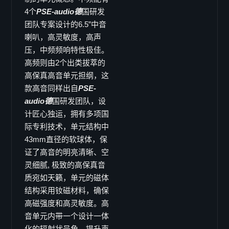
B-12deluxe
4个
PSE-audio德
国研发
B-12i
团队专案设计的6.5”中音
Doppel 8"
喇叭，高灵敏度，高声
B-802
压，中频频响特性极佳。
高频则由2个出类拔萃的
Line Array
高保真高音单元担纲，这
maxum
款高音同样出自
PSE-
LA-3
audio德
国研发团队，设
V-TEC 系列
计匠心独运，拥有多项国
VT-6
际专利技术，单元结构中
VT-62
43mm直径的软球体，保
证了高音的明亮清晰、空
VT-68
灵细腻, 极致的高保真音
VT-12
质宛如天籁，单元的磁体
Vector 系列
结构采用钕磁材料，确保
Vector 8
高磁强度和高灵敏度。高
Vector 6
音单元内带一个设计一体
Viper 系列
化的辐射状号角，提升声