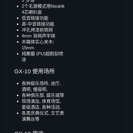
5°步进
B-12deluxe
2个无源模式用Neutrik
B-12i
4芯喇叭座
低音链接功能
Doppel 8"
高-中音链接功能
B-802
冲孔烤漆前铁网
4mm 背网声学绵
Line Array
木箱体实心夹木:
maxum
15mm
纯聚脲 (PU)超耐刮喷
LA-3
涂
V-TEC 系列
GX-10 使用场所
VT-6
VT-62
各种娱乐场所, 迪厅,
VT-68
酒吧, 慢摇吧,
各种俱乐部, 娱乐城等
VT-12
现场演出, 体育场馆,
Vector 系列
星级酒店, 各种活动,
各类庆典仪式, 文艺表
Vector 8
演舞台等
Vector 6
Viper 系列