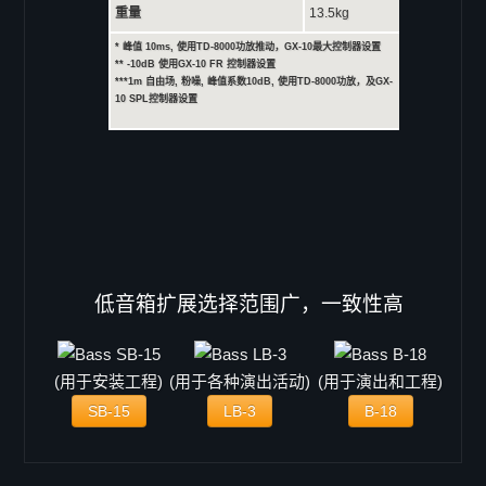
重量
13.5kg
EL-10
EL-12
* 峰值 10ms, 使用TD-8000功放推动，GX-10最大控制器设置
** -10dB 使用GX-10 FR 控制器设置
EL-15
***1m 自由场, 粉噪, 峰值系数10dB, 使用TD-8000功放，及GX-
10 SPL控制器设置
ELITE 系列
ELITE 402
ELITE 404
ELITE 602
ELITE 604
ELITE 802
ELITE 804
低音箱扩展选择范围广，一致性高
Column 系列
C-41
(用于安装工程)
(用于各种演出活动)
(用于演出和工程)
C-42
SB-15
LB-3
B-18
C-43
C-44