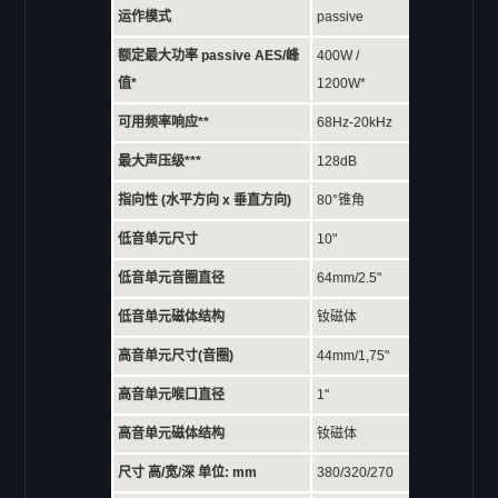
运作模式
passive
GX-12
额定最大功率 passive AES/峰
400W /
GX-10
值*
1200W*
GX-8
GX-6
可用频率响应**
68Hz-20kHz
Coaxial CX 系列
最大声压级***
128dB
CX-15pro
指向性 (水平方向 x 垂直方向)
80°锥角
CX-15
低音单元尺寸
10"
CX-12
低音单元音圈直径
64mm/2.5"
CX-10
CX-8
低音单元磁体结构
钕磁体
CX-6
高音单元尺寸(音圈)
44mm/1,75"
Ecoline EL 系列
高音单元喉口直径
1"
EL-6
高音单元磁体结构
钕磁体
EL-26
尺寸 高/宽/深 单位: mm
380/320/270
EL-8