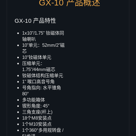
GX-10 产品概述
SB-82
LB-218i
GX-10 产品特性
SB-218
Single 15"
1x10"/1.75" 钕磁体同
轴喇叭
B-15
10"单元：52mm/2"磁
LB-15
芯
LB-15MK-II
10"钕磁体单元
压缩单元：
SB-15
1.75"/44mm磁芯
X-ray sub
钕磁体结构压缩单元
1" 喉口高音号角
Doppel 15"
号角指向: 水平锥角
SB-215
80°
多功能箱体
SB-215s
锲形角度: 45°
VB-52
三角支座(杆上)
18个M8安装点
Single 12"
1个M10安装点
B-12
1个360°多用规转盘 /