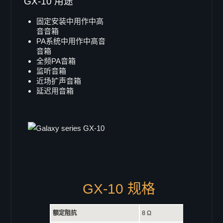
GX-10 用途
Viper-pro
固定安装中用作中高
Viper-LA
音音箱
PA系统中用作中高音
Viper-S
音箱
X-ray8
全频PA音箱
监听音箱
Galaxy 系列
近场扩声音箱
Galaxy GS 系列
延迟用音箱
GS-15
GS-15B
GS-12
GS-10
GS-8
GS-26
GX-10 规格
GS-16
Coaxial GX 系列
额定阻抗
8 Ω
GX-15