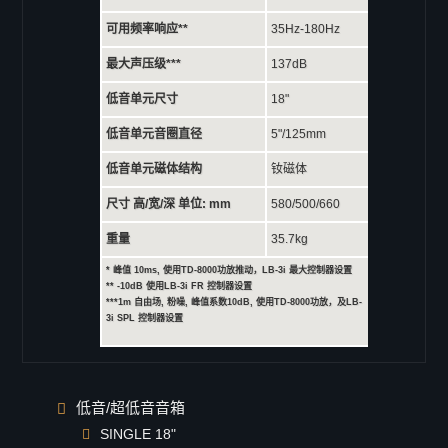
Viper-pro
可用频率响应**
35Hz-180Hz
Viper-LA
最大声压级***
137dB
Viper-S
低音单元尺寸
18"
X-ray8
低音单元音圈直径
5"/125mm
Galaxy 系列
低音单元磁体结构
钕磁体
Galaxy GS 系列
尺寸 高/宽/深 单位: mm
580/500/660
GS-15
GS-15B
重量
35.7kg
GS-12
* 峰值 10ms, 使用TD-8000功放推动，LB-3i 最大控制器设置
** -10dB 使用LB-3i FR 控制器设置
GS-10
***1m 自由场, 粉噪, 峰值系数10dB, 使用TD-8000功放，及LB-
3i SPL 控制器设置
GS-8
GS-26
GS-16
低音/超低音音箱
Coaxial GX 系列
SINGLE 18"
GX-15