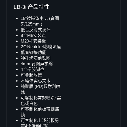
SB-82
LB-3i 产品特性
LB-218i
18"钕磁体喇叭 (音圈
SB-218
5"/125mm )
Single 15"
低音反射式设计
8个M8安装点
B-15
M20杆安装板
LB-15
2个Neutrik 4芯喇叭座
低音链接功能
LB-15MK-II
冲孔烤漆前铁网
SB-15
4mm 背网声学绵
4个橡胶脚垫
X-ray sub
可叠起放置
Doppel 15"
木箱体实心夹木
纯聚脲 (PU)超耐刮喷
SB-215
涂
SB-215s
可客制化常规喷涂: 黑
VB-52
色或白色
可客制化前板带蝴蝶
Single 12"
锁
B-12
可客制化上述前板另
带4个活动脚轮