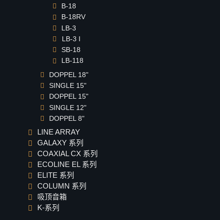
B-18
GX-12
B-18RV
GX-10
LB-3
LB-3 I
GX-8
SB-18
GX-6
LB-118
Coaxial CX 系列
DOPPEL 18"
CX-15pro
SINGLE 15"
DOPPEL 15"
CX-15
SINGLE 12"
CX-12
DOPPEL 8"
CX-10
LINE ARRAY
CX-8
GALAXY 系列
COAXIAL CX 系列
CX-6
ECOLINE EL 系列
Ecoline EL 系列
ELITE 系列
EL-6
COLUMN 系列
吸顶音箱
EL-26
K-系列
EL-8