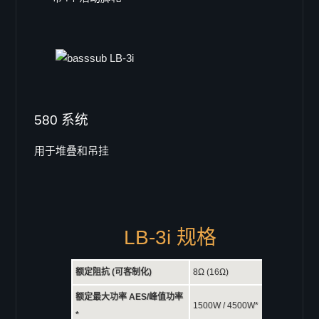
B-12deluxe
B-12i
Doppel 8"
B-802
Line Array
maxum
580 系统
LA-3
用于堆叠和吊挂
V-TEC 系列
VT-6
VT-62
VT-68
LB-3i 规格
VT-12
Vector 系列
额定阻抗 (可客制化)
8Ω (16Ω)
Vector 8
Vector 6
额定最大功率 AES/峰值功率
1500W / 4500W*
*
Viper 系列