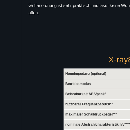
Griffanordnung ist sehr praktisch und lässt keine Wü
offen.
X-ray
Nennimpedanz (optional)
Betriebsmodus
Belastbarkeit AES/peak*
nutzbarer Frequenzbereich**
maximaler Schalldruckpegel***
nominale Abstrahlcharakteristik h/v***