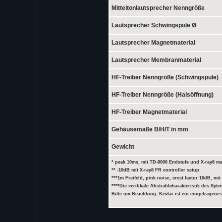
Mitteltonlautsprecher Nenngröße
Lautsprecher Schwingspule Ø
Lautsprecher Magnetmaterial
Lautsprecher Membranmaterial
HF-Treiber Nenngröße (Schwingspule)
HF-Treiber Nenngröße (Halsöffnung)
HF-Treiber Magnetmaterial
Gehäusemaße B/H/T in mm
Gewicht
* peak 10ms, mit TD-8000 Endstufe und X-ray8 ma
** -10dB mit X-ray8 FR controller setup
***1m Freifeld, pink noise, crest factor 10dB, mi
****Die veritikale Abstrahlcharakteristik des S
Bitte um Beachtung: Kevlar ist ein eingetragene