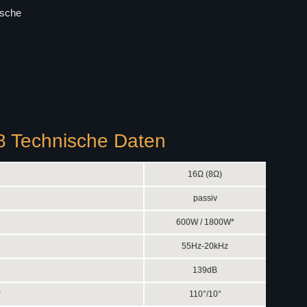
nsche
8 Technische Daten
16Ω (8Ω)
passiv
600W / 1800W*
55Hz-20kHz
139dB
*
110°/10°