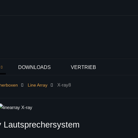
DOWNLOADS
VERTRIEB
X-ray8
cherboxen
Line Array
y Lautsprechersystem