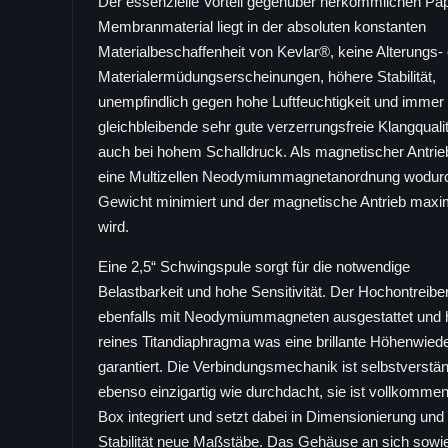
Der essenzielle Vorteil gegenüber herkömmlichen Pa
Membranmaterial liegt in der absoluten konstanten
Materialbeschaffenheit von Kevlar®, keine Alterungs-
Materialermüdungserscheinungen, höhere Stabilität,
unempfindlich gegen hohe Luftfeuchtigkeit und immer
gleichbleibende sehr gute verzerrungsfreie Klangquali
auch bei hohem Schalldruck. Als magnetischer Antrieb
eine Multizellen Neodymiummagnetanordnung wodur
Gewicht minimiert und der magnetische Antrieb maxim
wird.
Eine 2,5“ Schwingspule sorgt für die notwendige
Belastbarkeit und hohe Sensitivität. Der Hochontreiber
ebenfalls mit Neodymiummagneten ausgestattet und h
reines Titandiaphragma was eine brillante Höhenwied
garantiert. Die Verbindungsmechanik ist selbstverstän
ebenso einzigartig wie durchdacht, sie ist vollkommen
Box integriert und setzt dabei in Dimensionierung und
Stabilität neue Maßstäbe. Das Gehäuse an sich sowie