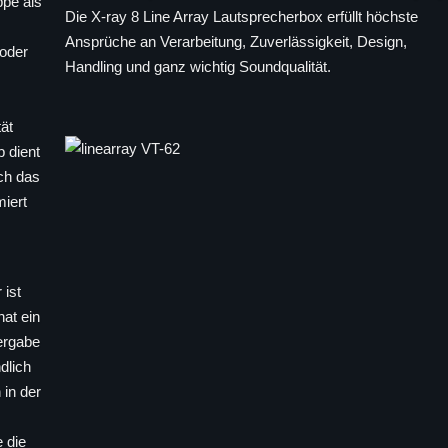
ppe als
Die X-ray 8 Line Array Lautsprecherbox erfüllt höchste
Ansprüche an Verarbeitung, Zuverlässigkeit, Design,
 oder
Handling und ganz wichtig Soundqualität.
tät
 dient
ch das
iert
 ist
at ein
ergabe
dlich
 in der
 die