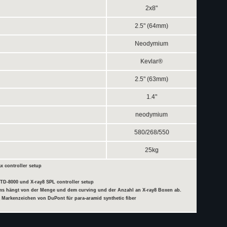
2x8"
2.5" (64mm)
Neodymium
Kevlar®
2.5" (63mm)
1.4"
neodymium
580/268/550
25kg
x controller setup
t TD-8000 und X-ray8 SPL controller setup
ytems hängt von der Menge und dem curving und der Anzahl an X-ray8 Boxen ab.
s Markenzeichen von DuPont für para-aramid synthetic fiber